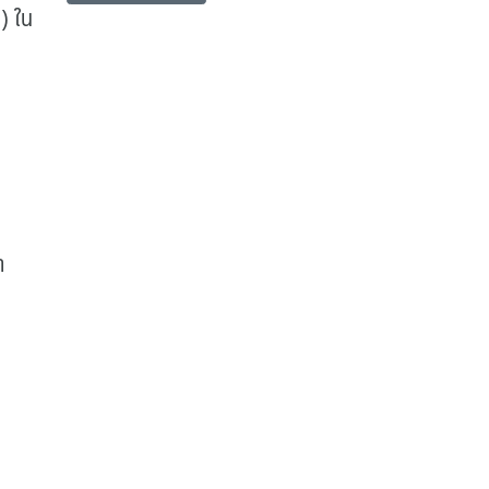
ิ) ใน
า