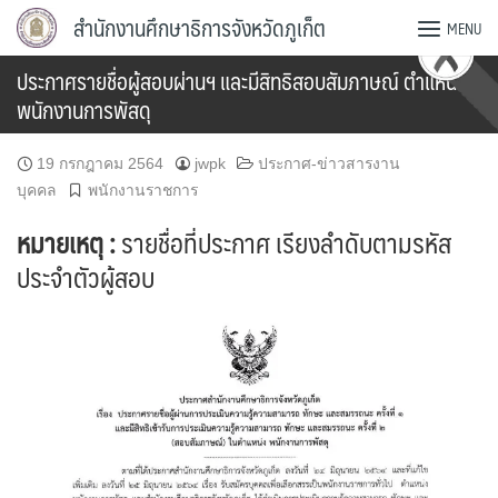
Skip
สำนักงานศึกษาธิการจังหวัดภูเก็ต
MENU
to
content
ประกาศรายชื่อผู้สอบผ่านฯ และมีสิทธิสอบสัมภาษณ์ ตำแหน่ง
พนักงานการพัสดุ
19 กรกฎาคม 2564
jwpk
ประกาศ-ข่าวสารงาน
บุคคล
พนักงานราชการ
หมายเหตุ :
รายชื่อที่ประกาศ เรียงลำดับตามรหัส
ประจำตัวผู้สอบ