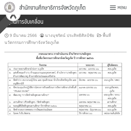
Skip
สำนักงานศึกษาธิการจังหวัดภูเก็ต
MENU
to
content
ปฏิทินการขับเคลื่อน
9 มีนาคม 2566
นางนุชรัตน์ ประสิทธิศิลป์ชัย
พื้นที่
นวัตกรรมการศึกษาจังหวัดภูเก็ต