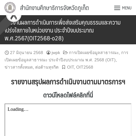
Skip
สำนักงานศึกษาธิการจังหวัดภูเก็ต
MENU
to
content
รายงานผลการดำเนินการเพื่อส่งเสริมคุณธรรมและความ
โปร่งใสภายในหน่วยงาน ประจำปีงบประมาณ
พ.ศ.2567(OIT2568-o28)
27 มิถุนายน 2568
jwpk
การเปิดเผยข้อมูลสาธารณะ
,
การ
เปิดเผยข้อมูลสาธารณะ ประจำปีงบประมาณ พ.ศ. 2568 (OIT)
,
ข่าวสารทั้งหมด
,
ต่อต้านทุจริต
OIT
,
OIT2568
รายงานสรุปผลการดำเนินงานตามมาตรการฯ
ดาวน์โหลดไฟล์คลิกที่นี่