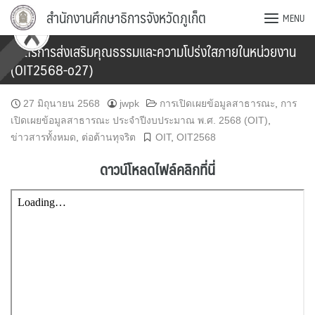
Skip
สำนักงานศึกษาธิการจังหวัดภูเก็ต
MENU
to
content
มาตรการส่งเสริมคุณธรรมและความโปร่งใสภายในหน่วยงาน
(OIT2568-o27)
27 มิถุนายน 2568
jwpk
การเปิดเผยข้อมูลสาธารณะ
,
การ
เปิดเผยข้อมูลสาธารณะ ประจำปีงบประมาณ พ.ศ. 2568 (OIT)
,
ข่าวสารทั้งหมด
,
ต่อต้านทุจริต
OIT
,
OIT2568
ดาวน์โหลดไฟล์คลิกที่นี่