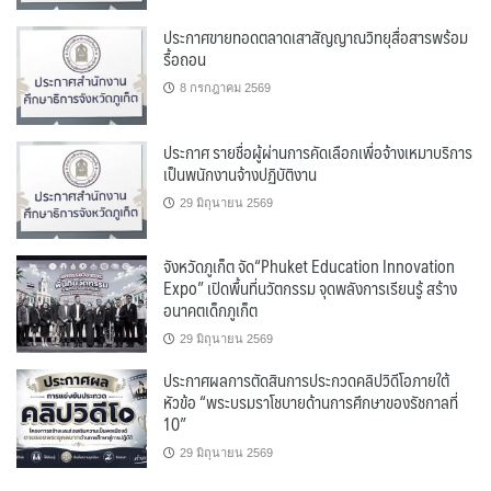
ประกาศขายทอดตลาดเสาสัญญาณวิทยุสื่อสารพร้อม
รื้อถอน
8 กรกฎาคม 2569
ประกาศ รายชื่อผู้ผ่านการคัดเลือกเพื่อจ้างเหมาบริการ
เป็นพนักงานจ้างปฏิบัติงาน
29 มิถุนายน 2569
จังหวัดภูเก็ต จัด“Phuket Education Innovation
Expo” เปิดพื้นที่นวัตกรรม จุดพลังการเรียนรู้ สร้าง
อนาคตเด็กภูเก็ต
29 มิถุนายน 2569
ประกาศผลการตัดสินการประกวดคลิปวิดีโอภายใต้
หัวข้อ “พระบรมราโชบายด้านการศึกษาของรัชกาลที่
10”
29 มิถุนายน 2569