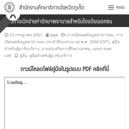
Skip
สำนักงานศึกษาธิการจังหวัดภูเก็ต
MENU
to
content
คู่มือการเบิกจ่ายค่ารักษาพยาบาลสำหรับโรงเรียนเอกชน
13 กรกฎาคม 2567
jwpk
การเปิดเผยข้อมูลสาธารณะ
,
การ
เปิดเผยข้อมูลสาธารณะ ประจำปีงบประมาณ พ.ศ. 2568 (OIT)
,
คู่มือ
สำหรับผู้มารับบริการ
,
งานส่งเสริมการศึกษาเอกชน
,
เอกสารเผย
แพร่
คู่มือ
,
คู่มือสำหรับผู้มารับบริการ
ดาวน์โหลดไฟล์คู่มือในรูปแบบ PDF คลิกที่นี่