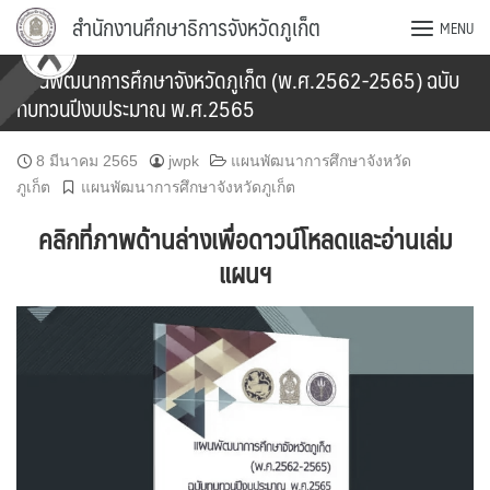
Skip
สำนักงานศึกษาธิการจังหวัดภูเก็ต
MENU
to
content
แผนพัฒนาการศึกษาจังหวัดภูเก็ต (พ.ศ.2562-2565) ฉบับ
ทบทวนปีงบประมาณ พ.ศ.2565
8 มีนาคม 2565
jwpk
แผนพัฒนาการศึกษาจังหวัด
ภูเก็ต
แผนพัฒนาการศึกษาจังหวัดภูเก็ต
คลิกที่ภาพด้านล่างเพื่อดาวน์โหลดและอ่านเล่ม
แผนฯ