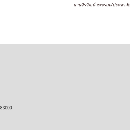
นายจิรวัฒน์ เพชรกุล/ประชาสัม
ต 83000