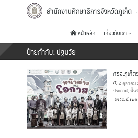
Skip
สำนักงานศึกษาธิการจังหวัดภูเก็ต
to
content
หน้าหลัก
เกี่ยวกับเรา
ป้ายกำกับ:
ปฐมวัย
ศธจ.ภูเก็ตร
2 ตุลาคม
ประกาศ
,
พื้น
จิรวัฒน์ เพช