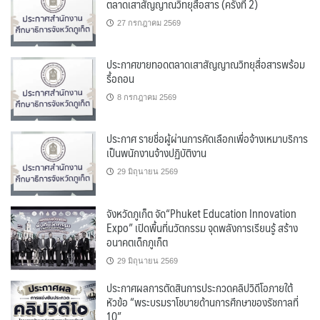
ตลาดเสาสัญญาณวิทยุสื่อสาร (ครั้งที่ 2)
27 กรกฎาคม 2569
ประกาศขายทอดตลาดเสาสัญญาณวิทยุสื่อสารพร้อม
รื้อถอน
8 กรกฎาคม 2569
ประกาศ รายชื่อผู้ผ่านการคัดเลือกเพื่อจ้างเหมาบริการ
เป็นพนักงานจ้างปฏิบัติงาน
29 มิถุนายน 2569
จังหวัดภูเก็ต จัด“Phuket Education Innovation
Expo” เปิดพื้นที่นวัตกรรม จุดพลังการเรียนรู้ สร้าง
อนาคตเด็กภูเก็ต
29 มิถุนายน 2569
ประกาศผลการตัดสินการประกวดคลิปวิดีโอภายใต้
หัวข้อ “พระบรมราโชบายด้านการศึกษาของรัชกาลที่
10”