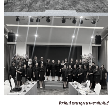
จิรวัฒน์ เพชรกุล/ประชาสัมพันธ์