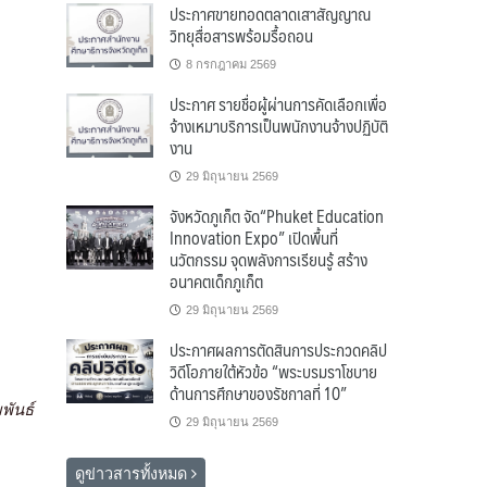
ประกาศขายทอดตลาดเสาสัญญาณ
วิทยุสื่อสารพร้อมรื้อถอน
8 กรกฎาคม 2569
ประกาศ รายชื่อผู้ผ่านการคัดเลือกเพื่อ
จ้างเหมาบริการเป็นพนักงานจ้างปฏิบัติ
งาน
29 มิถุนายน 2569
จังหวัดภูเก็ต จัด“Phuket Education
Innovation Expo” เปิดพื้นที่
นวัตกรรม จุดพลังการเรียนรู้ สร้าง
อนาคตเด็กภูเก็ต
29 มิถุนายน 2569
ประกาศผลการตัดสินการประกวดคลิป
วิดีโอภายใต้หัวข้อ “พระบรมราโชบาย
ด้านการศึกษาของรัชกาลที่ 10”
พันธ์
29 มิถุนายน 2569
ดูข่าวสารทั้งหมด