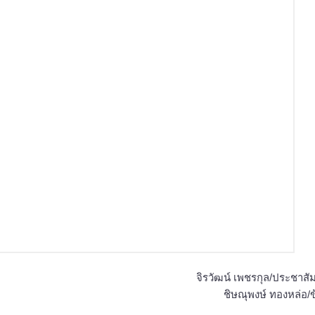
จิรวัฒน์ เพชรกุล/ประชาสัม
ชิษณุพงษ์ ทองหล่อ/ข