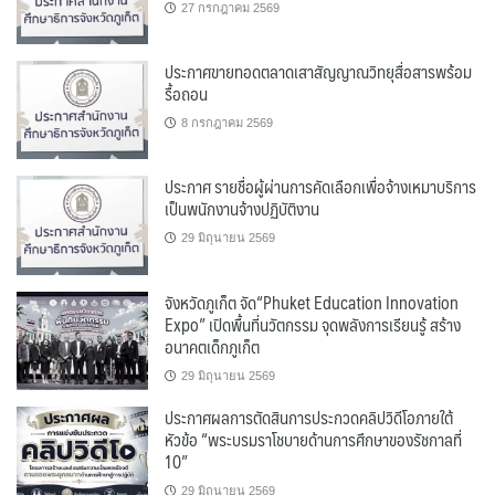
27 กรกฎาคม 2569
ประกาศขายทอดตลาดเสาสัญญาณวิทยุสื่อสารพร้อม
รื้อถอน
8 กรกฎาคม 2569
ประกาศ รายชื่อผู้ผ่านการคัดเลือกเพื่อจ้างเหมาบริการ
เป็นพนักงานจ้างปฏิบัติงาน
29 มิถุนายน 2569
จังหวัดภูเก็ต จัด“Phuket Education Innovation
Expo” เปิดพื้นที่นวัตกรรม จุดพลังการเรียนรู้ สร้าง
อนาคตเด็กภูเก็ต
29 มิถุนายน 2569
ประกาศผลการตัดสินการประกวดคลิปวิดีโอภายใต้
หัวข้อ “พระบรมราโชบายด้านการศึกษาของรัชกาลที่
10”
29 มิถุนายน 2569