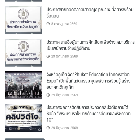
ประกาศขายทอดตลาดเสาสัญญาณวิทยุสื่อสารพร้อม
รื้อถอน
8 กรกฎาคม 2569
ประกาศ รายชื่อผู้ผ่านการคัดเลือกเพื่อจ้างเหมาบริการ
เป็นพนักงานจ้างปฏิบัติงาน
29 มิถุนายน 2569
จังหวัดภูเก็ต จัด“Phuket Education Innovation
Expo” เปิดพื้นที่นวัตกรรม จุดพลังการเรียนรู้ สร้าง
อนาคตเด็กภูเก็ต
29 มิถุนายน 2569
ประกาศผลการตัดสินการประกวดคลิปวิดีโอภายใต้
หัวข้อ “พระบรมราโชบายด้านการศึกษาของรัชกาลที่
10”
29 มิถุนายน 2569