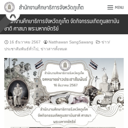
Skip
สำนักงานศึกษาธิการจังหวัดภูเก็ต
MENU
to
content
สำนักงานศึกษาธิการจังหวัดภูเก็ต จัดกิจกรรมเทิดทูนสถาบัน
ชาติ ศาสนา พระมหากษัตริย์
16 ธันวาคม 2567
Natthawan SangSawang
ข่าว/
ประชาสัมพันธ์ทั่วไป
,
ข่าวสารทั้งหมด