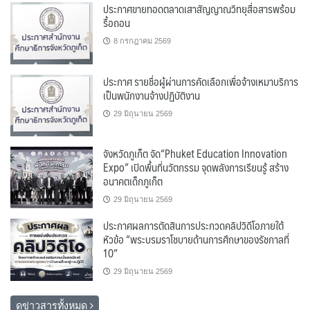
ประกาศขายทอดตลาดเสาสัญญาณวิทยุสื่อสารพร้อม
รื้อถอน
8 กรกฎาคม 2569
ประกาศ รายชื่อผู้ผ่านการคัดเลือกเพื่อจ้างเหมาบริการ
เป็นพนักงานจ้างปฏิบัติงาน
29 มิถุนายน 2569
จังหวัดภูเก็ต จัด“Phuket Education Innovation
Expo” เปิดพื้นที่นวัตกรรม จุดพลังการเรียนรู้ สร้าง
อนาคตเด็กภูเก็ต
29 มิถุนายน 2569
ประกาศผลการตัดสินการประกวดคลิปวิดีโอภายใต้
หัวข้อ “พระบรมราโชบายด้านการศึกษาของรัชกาลที่
10”
29 มิถุนายน 2569
ดูข่าวสารทั้งหมด