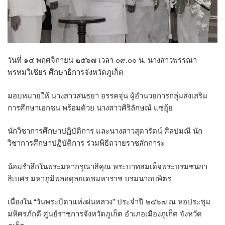
วันที่ ๑๔ พฤศจิกายน
๒๕๖๗ เวลา ๐๙.๐๐ น. นางสาวพรรณา
พรหมวิเชียร ศึกษาธิการจังหวัดภูเก็ต
มอบหมายให้ นางสาวสนธยา อรรคจุ่น ผู้อำนวยการกลุ่มส่งเสริม
การศึกษาเอกชน พร้อมด้วย
นางสาวศิริลักษณ์ แซ่อุ้ย
นักวิชาการศึกษาปฏิบัติการ และนางสาวสุดารัตน์ ศิลปมณี นัก
วิชาการศึกษาปฏิบัติการ ร่วมพิธีถวายราชสักการะ
น้อมรำลึกในพระมหากรุณาธิคุณ พระบาทสมเด็จพระบรมชนกา
ธิเบศร มหาภูมิพลอดุลยเดชมหาราช บรมนาถบพิตร
เนื่องใน “วันพระบิดาแห่งฝนหลวง” ประจำปี ๒๕๖๗
ณ หอประชุม
มหิศรภักดี ศูนย์ราชการจังหวัดภูเก็ต อำเภอเมืองภูเก็ต จังหวัด