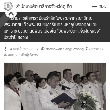
Skip
สำนักงานศึกษาธิการจังหวัดภูเก็ต
MENU
to
content
พิธีถวายราชสักการะ น้อมรำลึกในพระมหากรุณาธิคุณ
พระบาทสมเด็จพระบรมชนกาธิเบศร มหาภูมิพลอดุลยเดช
มหาราช บรมนาถบพิตร เนื่องใน “วันพระบิดาแห่งฝนหลวง”
ประจำปี ๒๕๖๗
14 พฤศจิกายน 2567
Natthawan SangSawang
ข่าวสาร
ทั้งหมด
,
ภารกิจผู้บริหาร