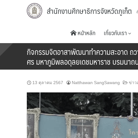
Skip
สำนักงานศึกษาธิการจังหวัดภูเก็ต
to
content
หน้าหลัก
เกี่ยวกับเรา
กิจกรรมจิตอาสาพัฒนาทำความสะอาด ถวา
ศร มหาภูมิพลอดุลยเดชมหาราช บรมนาถบพิ
13 ตุลาคม 2567
Natthawan SangSawang
ข่าว