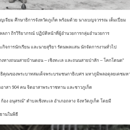
เจียม ศึกษาธิการจังหวัดภูเก็ต พร้อมด้วย นางเบญจวรรณ เต็มเปี่ยม
ลภา ถิรวิริยาภรณ์ ปฏิบัติหน้าที่ผู้อำนวยการกลุ่มอำนวยการ
ละกิจการนักเรียน และนายสุริยา รัตนพลแสน นักจัดการงานทั่วไป
างทางถนนสายบ้านดอน – เชิงทะเล และถนนสายป่าสัก – โคกโตนด”
ุณาธิคุณของพระบาทสมเด็จพระบรมชนกาธิเบศร มหาภูมิพลอดุลยเดชมห
จิตอาสา 904 คน จิตอาสาพระราชทาน และชาวภูเก็ต
ก้อง อนุสรณ์” ตำบลเชิงทะเล อำเภอถลาง จังหวัดภูเก็ต โดยมี
ะธานในพิธี