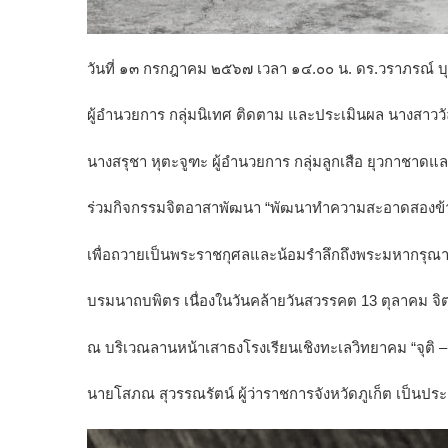
วันที่ ๑๓ กรกฎาคม
๒๕๖๗ เวลา ๑๔.๐๐ น. ดร.วราภรณ์ บุญ
ผู้อำนวยการ กลุ่มนิเทศ ติดตาม และประเมินผล นางสาววัล
นางสรุชา หุตะจูฑะ ผู้อำนวยการ กลุ่มลูกเสือ ยุวกาชาดแ
ร่วมกิจกรรมจิตอาสาพัฒนา “พัฒนาทำความสะอาดสองข้
เพื่อถวายเป็นพระราชกุศลและน้อมรำลึกถึงพระมหากร
บรมนาถบพิตร เนื่องในวันคล้ายวันสวรรคต 13 ตุลาคม 
ณ บริเวณลานหน้าเสาธงโรงเรียนเชิงทะเลวิทยาคม “จุติ – 
นายโสภณ สุวรรณรัตน์
ผู้ว่าราชการจังหวัดภูเก็ต เป็นปร