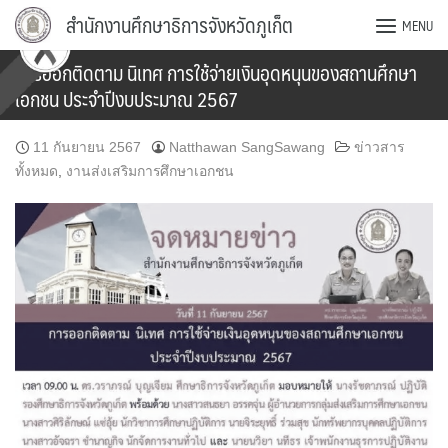
Skip
สำนักงานศึกษาธิการจังหวัดภูเก็ต
MENU
to
content
การออกติดตาม นิเทศ การใช้จ่ายเงินอุดหนุนของสถานศึกษา
เอกชน ประจำปีงบประมาณ 2567
11 กันยายน 2567
Natthawan SangSawang
ข่าวสาร
ทั้งหมด
,
งานส่งเสริมการศึกษาเอกชน