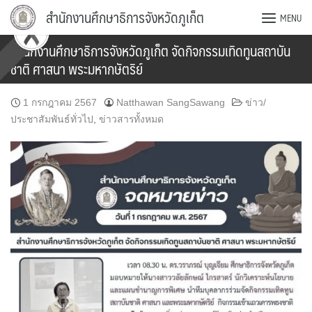
Skip
สำนักงานศึกษาธิการจังหวัดภูเก็ต
MENU
to
content
สำนักงานศึกษาธิการจังหวัดภูเก็ต จัดกิจกรรมเทิดทูนสถาบัน
ชาติ ศาสนา พระมหากษัตริย์
1 กรกฎาคม 2567
Natthawan SangSawang
ข่าว/
ประชาสัมพันธ์ทั่วไป
,
ข่าวสารทั้งหมด