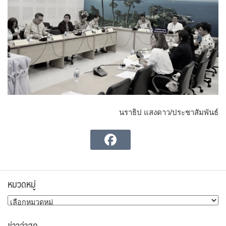
นราธิป แสงดาว/ประชาสัมพันธ์
หมวดหมู่
หมวด
หมู่
ข่าวล่าสุด