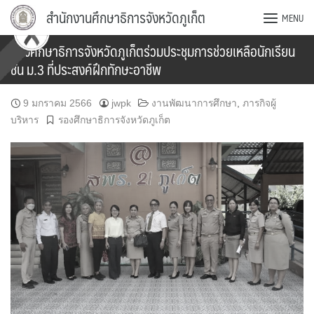
Skip
สำนักงานศึกษาธิการจังหวัดภูเก็ต
MENU
to
content
รองศึกษาธิการจังหวัดภูเก็ตร่วมประชุมการช่วยเหลือนักเรียน
ชั้น ม.3 ที่ประสงค์ฝึกทักษะอาชีพ
9 มกราคม 2566
jwpk
งานพัฒนาการศึกษา
,
ภารกิจผู้
บริหาร
รองศึกษาธิการจังหวัดภูเก็ต