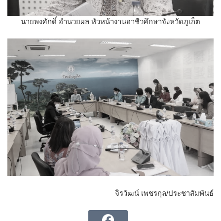
นายพงศักดิ์ อำนวยผล หัวหน้างานอาชีวศึกษาจังหวัดภูเก็ต
จิรวัฒน์ เพชรกุล/ประชาสัมพันธ์