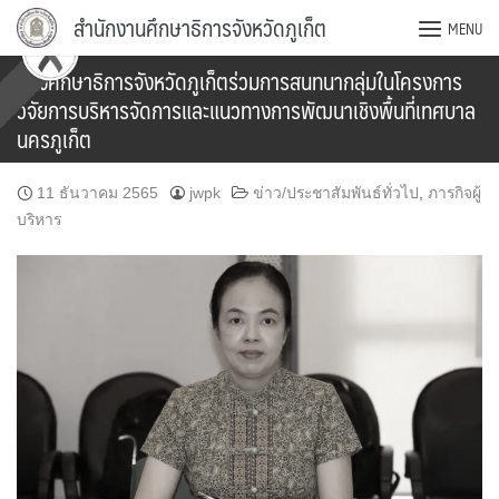
Skip
สำนักงานศึกษาธิการจังหวัดภูเก็ต
MENU
to
content
รองศึกษาธิการจังหวัดภูเก็ตร่วมการสนทนากลุ่มในโครงการ
วิจัยการบริหารจัดการและแนวทางการพัฒนาเชิงพื้นที่เทศบาล
นครภูเก็ต
11 ธันวาคม 2565
jwpk
ข่าว/ประชาสัมพันธ์ทั่วไป
,
ภารกิจผู้
บริหาร