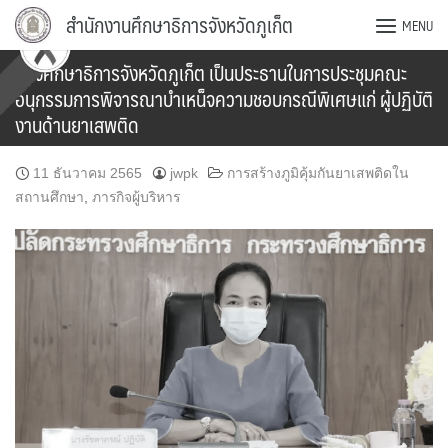
Skip
สำนักงานศึกษาธิการจังหวัดภูเก็ต
MENU
to
content
รองศึกษาธิการจังหวัดภูเก็ต เป็นประธานในการประชุมคณะ
อนุกรรมการพิจารณาบำเหน็จความชอบกรณีพิเศษแก่ ผู้ปฏิบัติ
งานด้านยาเสพติด
11 ธันวาคม 2565
jwpk
การสร้างภูมิคุ้มกันยาเสพติดใน
สถานศึกษา
,
ภารกิจผู้บริหาร