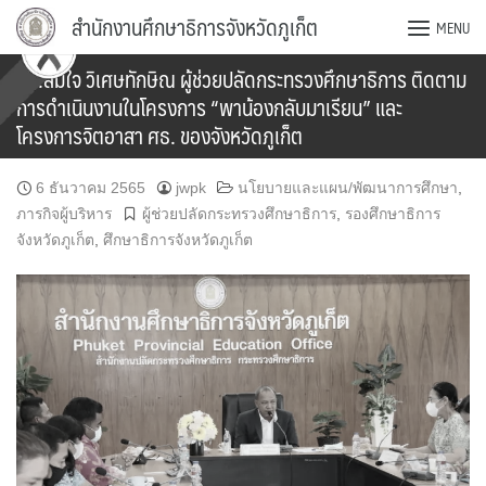
Skip
สำนักงานศึกษาธิการจังหวัดภูเก็ต
MENU
to
content
ดร.สมใจ วิเศษทักษิณ ผู้ช่วยปลัดกระทรวงศึกษาธิการ ติดตาม
การดำเนินงานในโครงการ “พาน้องกลับมาเรียน” และ
โครงการจิตอาสา ศธ. ของจังหวัดภูเก็ต
6 ธันวาคม 2565
jwpk
นโยบายและแผน/พัฒนาการศึกษา
,
ภารกิจผู้บริหาร
ผู้ช่วยปลัดกระทรวงศึกษาธิการ
,
รองศึกษาธิการ
จังหวัดภูเก็ต
,
ศึกษาธิการจังหวัดภูเก็ต