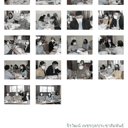
จิรวัฒน์ เพชรกุล/ประชาสัมพันธ์