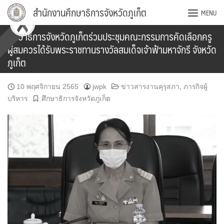
Skip
สำนักงานศึกษาธิการจังหวัดภูเก็ต
MENU
to
content
ศึกษาธิการจังหวัดภูเก็ตร่วมประชุมคณะกรรมการคัดเลือกครู
ผู้สมควรได้รับพระราชทานรางวัลสมเด็จเจ้าฟ้ามหาจักรี จังหวัด
ภูเก็ต
10 พฤศจิกายน 2565
jwpk
ข่าวสารงานคุรุสภา
,
ภารกิจผู้
บริหาร
ศึกษาธิการจังหวัดภูเก็ต