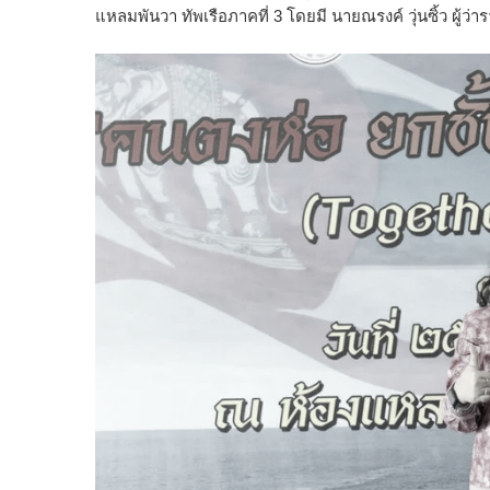
แหลมพันวา ทัพเรือภาคที่ 3 โดยมี นายณรงค์ วุ่นซิ้ว ผู้ว่