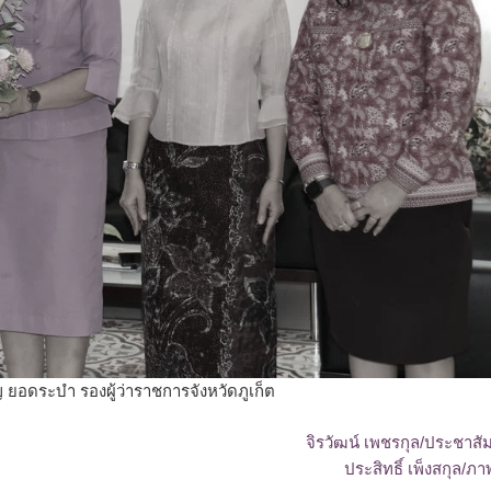
ยอดระบำ รองผู้ว่าราชการจังหวัดภูเก็ต
จิรวัฒน์ เพชรกุล/ประชาสัม
ประสิทธิ์ เพ็งสกุล/ภา