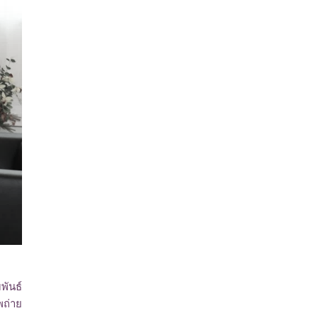
พันธ์
พถ่าย