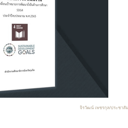
จิรวัฒน์ เพชรกุล/ประชาสัม