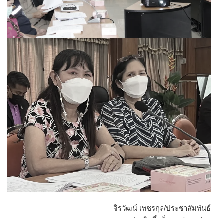
จิรวัฒน์ เพชรกุล/ประชาสัมพันธ์