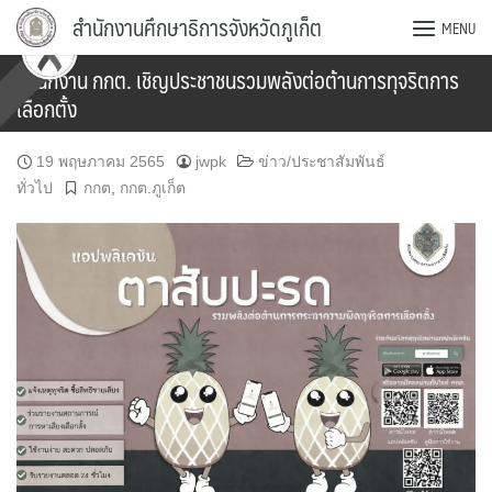
Skip
สำนักงานศึกษาธิการจังหวัดภูเก็ต
MENU
to
content
สำนักงาน กกต. เชิญประชาชนรวมพลังต่อต้านการทุจริตการ
เลือกตั้ง
19 พฤษภาคม 2565
jwpk
ข่าว/ประชาสัมพันธ์
ทั่วไป
กกต
,
กกต.ภูเก็ต