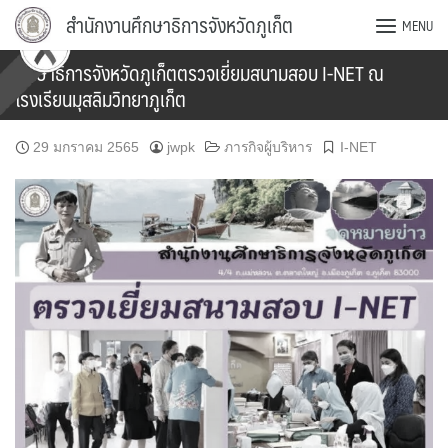
Skip
สำนักงานศึกษาธิการจังหวัดภูเก็ต
MENU
to
content
ศึกษาธิการจังหวัดภูเก็ตตรวจเยี่ยมสนามสอบ I-NET ณ
โรงเรียนมุสลิมวิทยาภูเก็ต
29 มกราคม 2565
jwpk
ภารกิจผู้บริหาร
I-NET