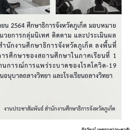
จิรวัฒน์ เพชรกุล/ประชาสัม