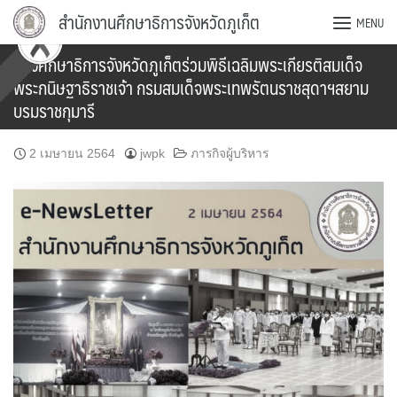
Skip
สำนักงานศึกษาธิการจังหวัดภูเก็ต
MENU
to
content
รองศึกษาธิการจังหวัดภูเก็ตร่วมพิธีเฉลิมพระเกียรติสมเด็จ
พระกนิษฐาธิราชเจ้า กรมสมเด็จพระเทพรัตนราชสุดาฯสยาม
บรมราชกุมารี
2 เมษายน 2564
jwpk
ภารกิจผู้บริหาร