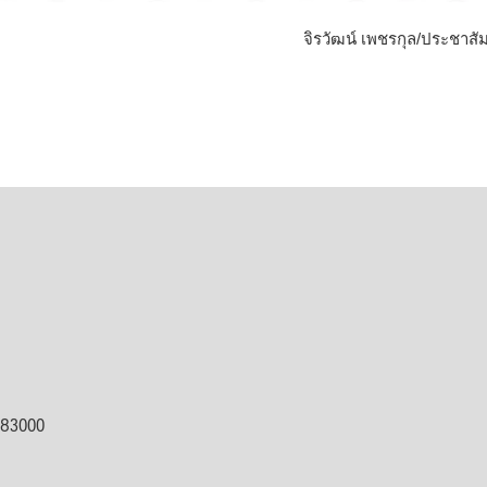
จิรวัฒน์ เพชรกุล/ประชาสัม
ต 83000