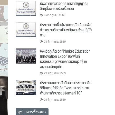
ประกาศขายทอดตลาดเสาสัญญาณ
วิทยุสื่อสารพร้อมรื้อถอน
8 กรกฎาคม 2569
ประกาศ รายชื่อผู้ผ่านการคัดเลือกเพื่อ
จ้างเหมาบริการเป็นพนักงานจ้างปฏิบัติ
งาน
29 มิถุนายน 2569
จังหวัดภูเก็ต จัด“Phuket Education
Innovation Expo” เปิดพื้นที่
นวัตกรรม จุดพลังการเรียนรู้ สร้าง
อนาคตเด็กภูเก็ต
29 มิถุนายน 2569
ประกาศผลการตัดสินการประกวดคลิป
วิดีโอภายใต้หัวข้อ “พระบรมราโชบาย
ด้านการศึกษาของรัชกาลที่ 10”
29 มิถุนายน 2569
ดูข่าวสารทั้งหมด