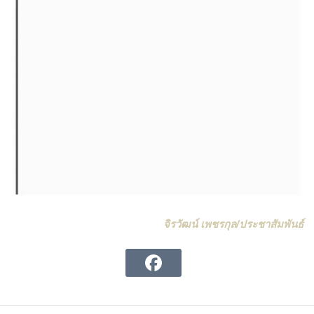
จิรวัฒน์ เพชรกุล/ประชาสัมพันธ์