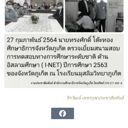
จิรวัฒน์ เพชรกุล/ประชาสัมพันธ์