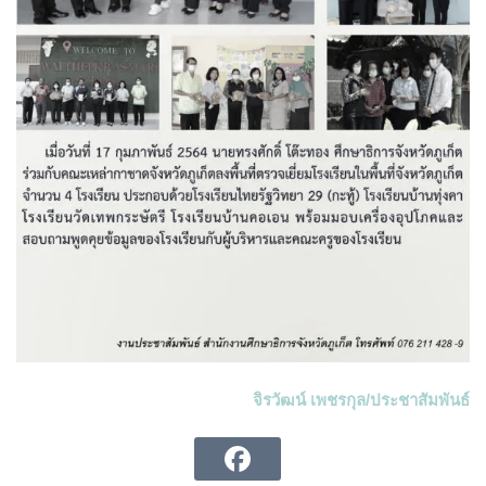
จิรวัฒน์ เพชรกุล/ประชาสัมพันธ์