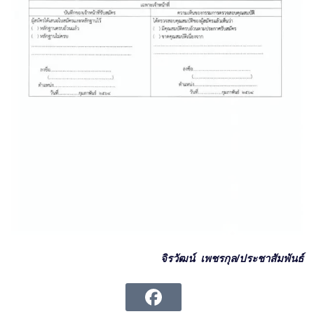
จิรวัฒน์ เพชรกุล/ประชาสัมพันธ์