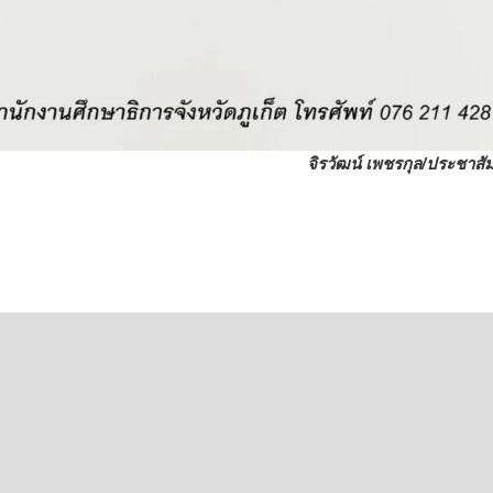
จิรวัฒน์ เพชรกุล/ประชาสัม