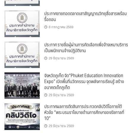
ประกาศขายทอดตลาดเสาสัญญาณวิทยุสื่อสารพร้อม
รื้อถอน
8 กรกฎาคม 2569
ประกาศ รายชื่อผู้ผ่านการคัดเลือกเพื่อจ้างเหมาบริการ
เป็นพนักงานจ้างปฏิบัติงาน
29 มิถุนายน 2569
จังหวัดภูเก็ต จัด“Phuket Education Innovation
Expo” เปิดพื้นที่นวัตกรรม จุดพลังการเรียนรู้ สร้าง
อนาคตเด็กภูเก็ต
29 มิถุนายน 2569
ประกาศผลการตัดสินการประกวดคลิปวิดีโอภายใต้
หัวข้อ “พระบรมราโชบายด้านการศึกษาของรัชกาลที่
10”
29 มิถุนายน 2569