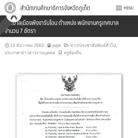
Skip
สำนักงานศึกษาธิการจังหวัดภูเก็ต
MENU
to
content
เทศบาลเมืองพังงารับโอน ตำแหน่ง พนักงานครูเทศบาล
จำนวน 7 อัตรา
14 ธันวาคม 2563
jwpk
ข่าว/ประชาสัมพันธ์ทั่วไป
,
ประกาศ-ข่าวสารงานบุคคล
ครูท้องถิ่น