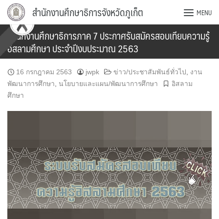
Skip
สำนักงานศึกษาธิการจังหวัดภูเก็ต
MENU
to
content
สำนักงานศึกษาธิการภาค 7 ประกาศรับสมัครสอบเทียบความรู้
อิสลามศึกษา ประจำปีงบประมาณ 2563
16 กรกฎาคม 2563
jwpk
ข่าว/ประชาสัมพันธ์ทั่วไป
,
งาน
พัฒนาการศึกษา
,
นโยบายและแผน/พัฒนาการศึกษา
อิสลาม
ศึกษา