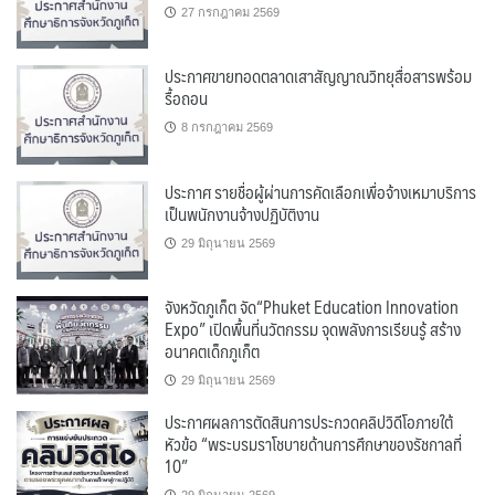
27 กรกฎาคม 2569
ประกาศขายทอดตลาดเสาสัญญาณวิทยุสื่อสารพร้อม
รื้อถอน
8 กรกฎาคม 2569
ประกาศ รายชื่อผู้ผ่านการคัดเลือกเพื่อจ้างเหมาบริการ
เป็นพนักงานจ้างปฏิบัติงาน
29 มิถุนายน 2569
จังหวัดภูเก็ต จัด“Phuket Education Innovation
Expo” เปิดพื้นที่นวัตกรรม จุดพลังการเรียนรู้ สร้าง
อนาคตเด็กภูเก็ต
29 มิถุนายน 2569
ประกาศผลการตัดสินการประกวดคลิปวิดีโอภายใต้
หัวข้อ “พระบรมราโชบายด้านการศึกษาของรัชกาลที่
10”