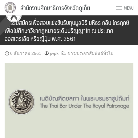
Skip
สำนักงานศึกษาธิการจังหวัดภูเก็ต
MENU
to
content
การรับสมัครเพื่อสอบแข่งขันรับทุนมูลนิธิ มหิธร กลีบ ไกรฤกษ์
เพื่อไปศึกษาวิชากฎหมายระดับปริญญาโท ณ ประเทศ
ออสเตรเลีย หรือญี่ปุ่น พ.ศ. 2561
6 ธันวาคม 2561
jwpk
ข่าว/ประชาสัมพันธ์ทั่วไป