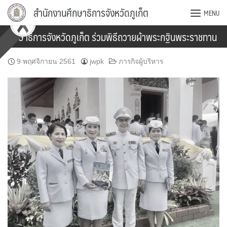
Skip
สำนักงานศึกษาธิการจังหวัดภูเก็ต
MENU
to
content
ศึกษาธิการจังหวัดภูเก็ต ร่วมพิธีถวายผ้าพระกฐินพระราชทาน
9 พฤศจิกายน 2561
jwpk
ภารกิจผู้บริหาร