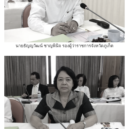
นายธัญญวัฒน์ ชาญพินิจ รองผู้ว่าราชการจังหวัดภูเก็ต