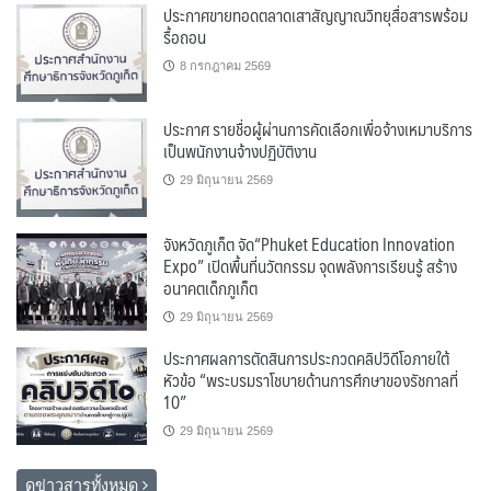
ประกาศขายทอดตลาดเสาสัญญาณวิทยุสื่อสารพร้อม
รื้อถอน
8 กรกฎาคม 2569
ประกาศ รายชื่อผู้ผ่านการคัดเลือกเพื่อจ้างเหมาบริการ
เป็นพนักงานจ้างปฏิบัติงาน
29 มิถุนายน 2569
จังหวัดภูเก็ต จัด“Phuket Education Innovation
Expo” เปิดพื้นที่นวัตกรรม จุดพลังการเรียนรู้ สร้าง
อนาคตเด็กภูเก็ต
29 มิถุนายน 2569
ประกาศผลการตัดสินการประกวดคลิปวิดีโอภายใต้
หัวข้อ “พระบรมราโชบายด้านการศึกษาของรัชกาลที่
10”
29 มิถุนายน 2569
ดูข่าวสารทั้งหมด